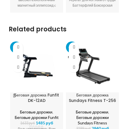
п
магнитный эллипсоид c
Баттерфляй Боксерская
с
электронным управлением и
груша Брусья Скамья для
сп
задним приводом,
пресса
б
вобравший в себя массу
Related products
самых современных
е
инноваций.
за
-9%
-11%
-4
э
ПРОДА
ПР
–
НО
Н
д
н
др
Беговая дорожка Funfit
Беговая дорожка
П
DK-12AD
Sundays Fitness T-256
Беговые дорожки
,
Беговые дорожки
,
П
Беговые дорожки Funfit
Беговые дорожки
1485
руб
Sundays Fitness
1633
руб
2840
руб
3189
руб
Рады представить Вам