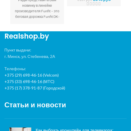
новинку в линейке
производителя Funfit – это
Ми
беговая дорожка Funfit DK-
12AD с
массажером,
гантелями и твистером в
комплекте
.
Realshop.by
Пункт выдачи:
г. Минск, ул. Стебенева, 2А
Телефоны:
+375 (29) 698-46-16 (Velcom)
+375 (33) 698-46-16 (МТС)
+375 (17) 378-91-87 (Городской)
Статьи и новости
Как выбрать кронштейн для телевизора: