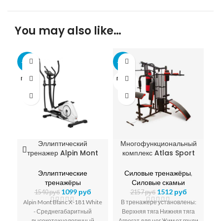
You may also like…
-29%
-30%
-1
ПРОДА
ПРОДА
ПР
НО
НО
Н
Эллиптический
Многофункциональный
тренажер Alpin Mont
комплекс Atlas Sport
Blanc X-181
4ST 160 BOX
Эллиптические
Силовые тренажёры
,
тренажёры
Силовые скамьи
1099
руб
1512
руб
1540
руб
2157
руб
Alpin Mont Blanc X-181 White
В тренажере установлены:
ин
- Среднегабаритный
Верхняя тяга Нижняя тяга
высокотехнологичный
Агрегат для ног Жим от груди