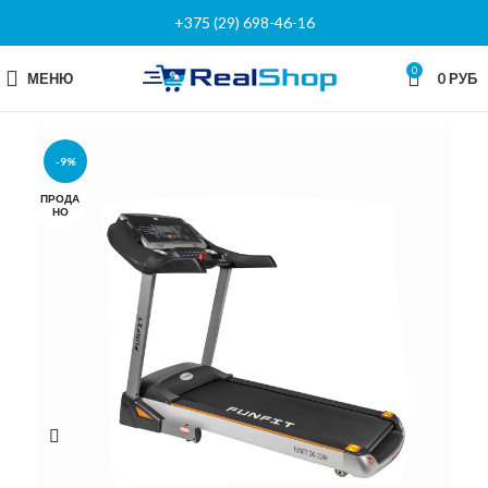
+375 (29) 698-46-16
0
МЕНЮ
0
РУБ
-9%
ПРОДА
НО